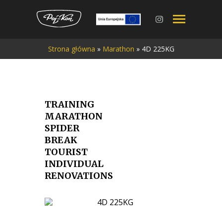
Przejdź
Strona główna
»
Marathon
»
4D 225KG
do
treści
TRAINING
MARATHON
SPIDER
BREAK
TOURIST
INDIVIDUAL
RENOVATIONS