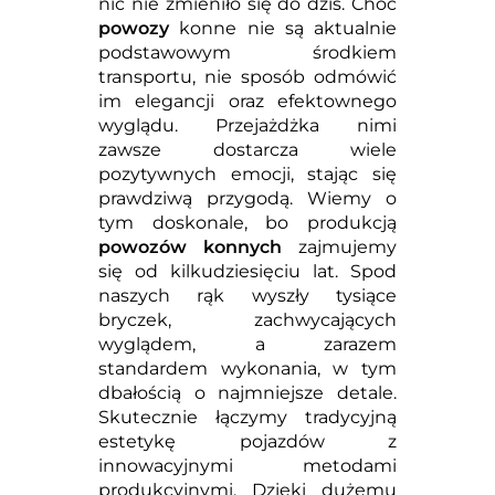
nic nie zmieniło się do dziś. Choć
powozy
konne nie są aktualnie
podstawowym środkiem
transportu, nie sposób odmówić
im elegancji oraz efektownego
wyglądu. Przejażdżka nimi
zawsze dostarcza wiele
pozytywnych emocji, stając się
prawdziwą przygodą. Wiemy o
tym doskonale, bo produkcją
powozów konnych
zajmujemy
się od kilkudziesięciu lat. Spod
naszych rąk wyszły tysiące
bryczek, zachwycających
wyglądem, a zarazem
standardem wykonania, w tym
dbałością o najmniejsze detale.
Skutecznie łączymy tradycyjną
estetykę pojazdów z
innowacyjnymi metodami
produkcyjnymi. Dzięki dużemu