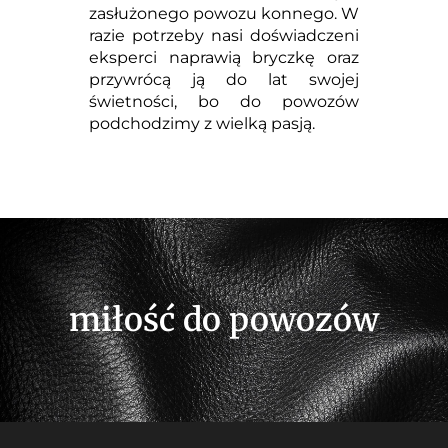
zasłużonego powozu konnego. W
razie potrzeby nasi doświadczeni
eksperci naprawią bryczkę oraz
przywrócą ją do lat swojej
świetności, bo do powozów
podchodzimy z wielką pasją.
miłość do powozów