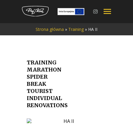
Przejdź
Strona główna
»
Training
»
HA II
do
treści
TRAINING
MARATHON
SPIDER
BREAK
TOURIST
INDIVIDUAL
RENOVATIONS