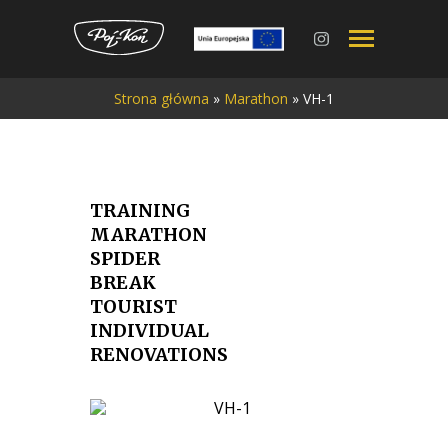
Przejdź
Strona główna
»
Marathon
»
VH-1
do
treści
TRAINING
MARATHON
SPIDER
BREAK
TOURIST
INDIVIDUAL
RENOVATIONS